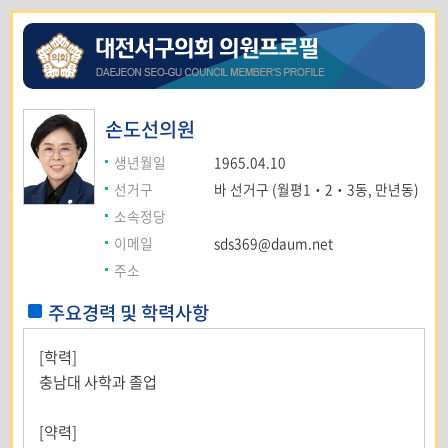
손도선
의원
생년월일
1965.04.10
선거구
바 선거구 (월평1‧2‧3동, 만년동)
소속정당
이메일
sds369@daum.net
주소
주요경력 및 학력사항
[학력]
충남대 사학과 졸업
[약력]