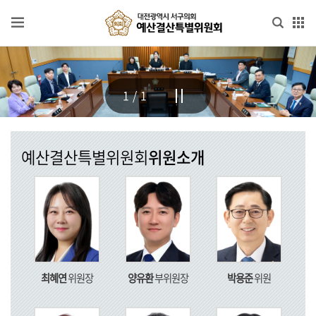
본문으로 바로가기
메인메뉴 바로가기
위
원
1/1
회
소
개
예산결산특별위원회
위원소개
위
원
소
개
의
사
최혜연
위원장
양유환
부위원장
박용준
위원
일
정