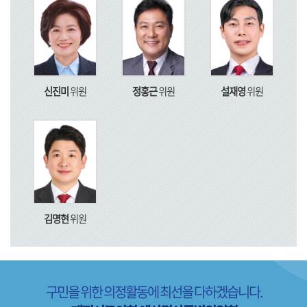
의
안
검
색
신진미
위원
정홍근
위원
설재영
위원
위
원
회
회
의
록
김명현
위원
활
동
사
항
구민을 위한 의정활동에 최선을 다하겠습니다.
의