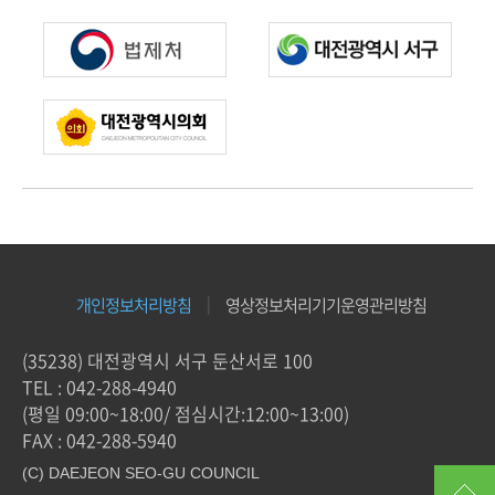
의
회
기
능
회
의
록
검
색
개인정보처리방침
영상정보처리기기운영관리방침
의
회
(35238) 대전광역시 서구 둔산서로 100
소
TEL :
042-288-4940
식
(평일 09:00~18:00/ 점심시간:12:00~13:00)
FAX : 042-288-5940
민
(C) DAEJEON SEO-GU COUNCIL
원