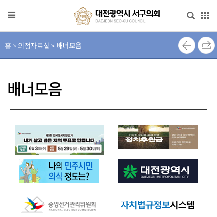
본문으로 바로가기
메인메뉴 바로가기
홈 > 의정자료실 >
배너모음
열
린
의
장
배너모음
실
의
회
안
내
의
원
소
개