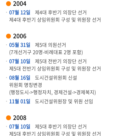
2004
안
07월 12일
제4대 후반기 의장단 선거
내
제4대 후반기 상임위원회 구성 및 위원장 선거
의
2006
정
활
05월 31일
제5대 의원선거
동
(7개선거구 20명-비례대표 2명 포함)
정
07월 10일
제5대 전반기 의장단 선거
보
제5대 전반기 상임위원회 구성 및 위원장 선거
공
08월 16일
도시건설위원회 신설
개
위원회 명칭변경
(행정도시->행정자치, 경제건설->경제복지)
사
11월 01일
도시건설위원장 및 위원 선임
이
트
안
2008
내
07월 10일
제5대 후반기 의장단 선거
제5대 후반기 상임위원회 구성 및 위원장 선거