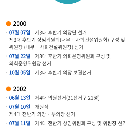
의
회
2000
기
07월 07일
제3대 후반기 의장단 선거
능
제3대 후반기 상임위원회(내무 · 사회건설위원회) 구성 및
위원장 (내무 · 사회건설위원장) 선거
회
의
07월 22일
제3대 후반기 의회운영위원회 구성 및
록
의회운영위원장 선거
검
10월 05일
제3대 후반기 의장 보궐선거
색
2002
의
06월 13일
제4대 의원선거(21선거구 21명)
회
소
07월 10일
개원식
식
제4대 전반기 의장 · 부의장 선거
07월 11일
제4대 전반기 상임위원회 구성 및 위원장 선거
민
원