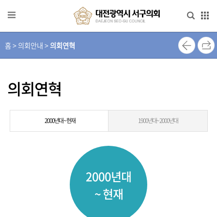
본문으로 바로가기
메인메뉴 바로가기
홈 > 의회안내 >
의회연혁
열
린
의
장
의회연혁
실
의
2000년대 ~ 현재
1900년대~ 2000년대
회
안
내
2000년대
의
원
~ 현재
소
개