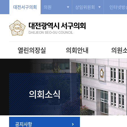
대전서구의회
의원
상임위원회
인터넷방
열린의장실
의회안내
의원
의회소식
공지사항