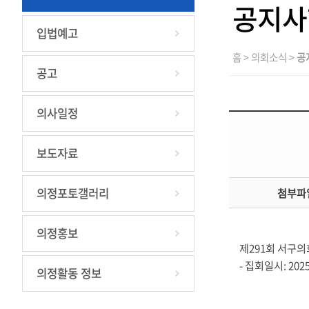
공지사
입법예고
홈 > 의회소식 >
공
공고
의사일정
보도자료
의정포토갤러리
첨부파
의정홍보
제291회 서구
- 집회일시: 2025. 
의정활동 정보