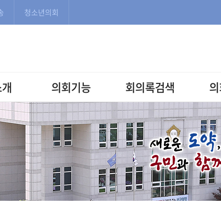
본문으로 바로가기
메인메뉴 바로가기
송
청소년의회
소개
의회기능
회의록검색
의