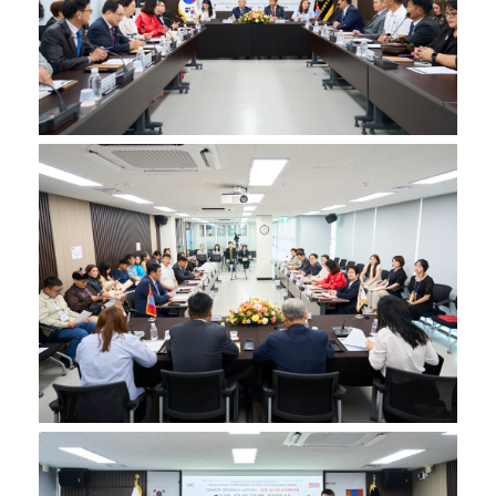
안
내
의
정
활
동
정
보
공
개
사
이
트
안
내