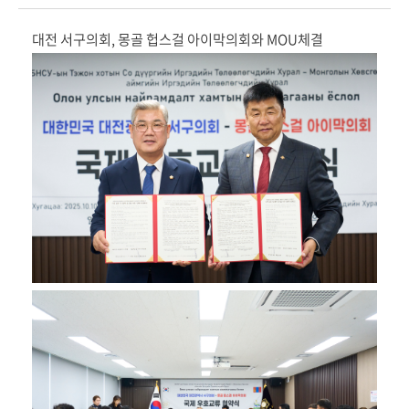
의
대전 서구의회, 몽골 헙스걸 아이막의회와 MOU체결
회
기
능
회
의
록
검
색
의
회
소
식
민
원