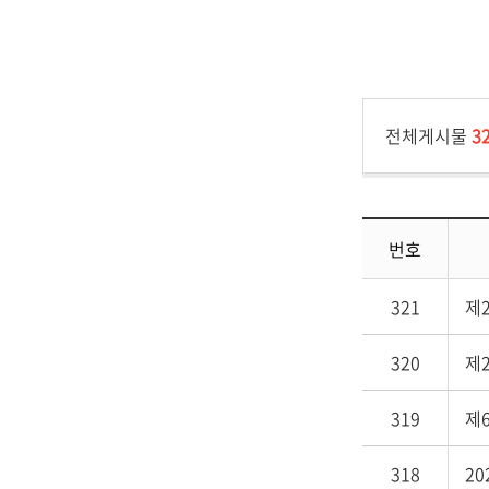
전체게시물
3
번호
321
제
320
제
319
제
318
2