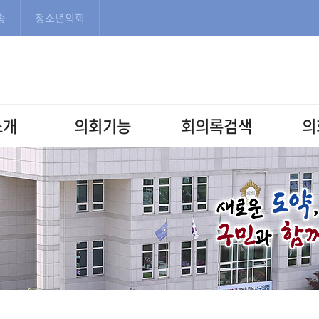
본문으로 바로가기
메인메뉴 바로가기
송
청소년의회
소개
의회기능
회의록검색
의