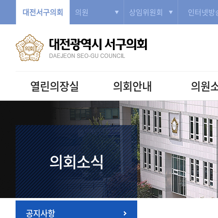
대전서구의회
의원
상임위원회
인터넷방
열린의장실
의회안내
의원
의회소식
공지사항