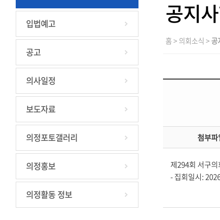
공지사
입법예고
홈 > 의회소식 >
공
공고
의사일정
보도자료
의정포토갤러리
첨부파
제294회 서구
의정홍보
- 집회일시: 2026. 
의정활동 정보