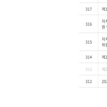
317
제
자
316
원
자
315
위
314
제
313
제
312
2